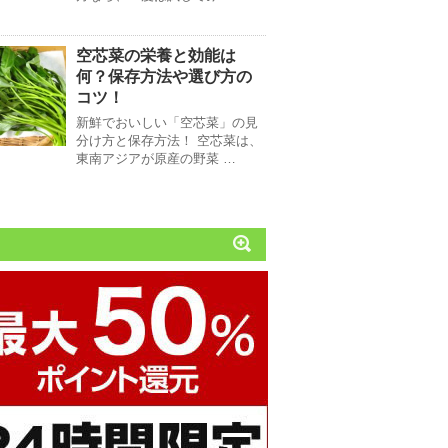
空芯菜の栄養と効能は
何？保存方法や選び方の
コツ！
新鮮でおいしい「空芯菜」の見
分け方と保存方法！ 空芯菜は、
東南アジアが原産の野菜 …