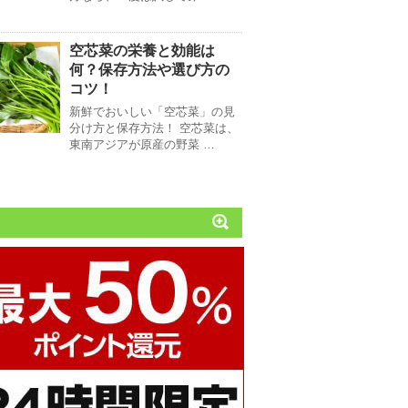
空芯菜の栄養と効能は
何？保存方法や選び方の
コツ！
新鮮でおいしい「空芯菜」の見
分け方と保存方法！ 空芯菜は、
東南アジアが原産の野菜 …