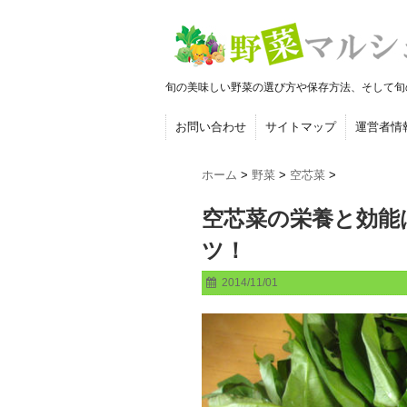
旬の美味しい野菜の選び方や保存方法、そして旬
お問い合わせ
サイトマップ
運営者情
ホーム
>
野菜
>
空芯菜
>
空芯菜の栄養と効能
ツ！
2014/11/01