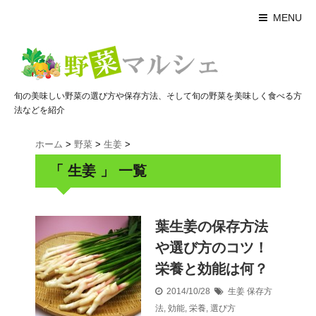
MENU
旬の美味しい野菜の選び方や保存方法、そして旬の野菜を美味しく食べる方
法などを紹介
ホーム
>
野菜
>
生姜
>
「 生姜 」 一覧
葉生姜の保存方法
や選び方のコツ！
栄養と効能は何？
2014/10/28
生姜
保存方
法
,
効能
,
栄養
,
選び方